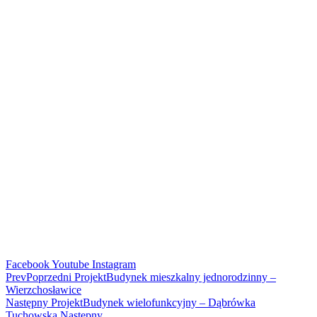
Facebook
Youtube
Instagram
Prev
Poprzedni Projekt
Budynek mieszkalny jednorodzinny –
Wierzchosławice
Następny Projekt
Budynek wielofunkcyjny – Dąbrówka
Tuchowska
Następny