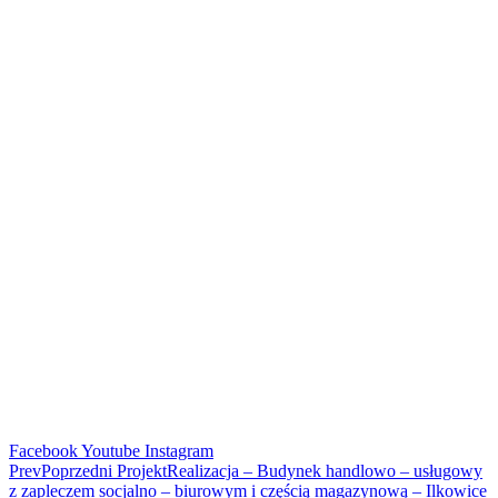
Facebook
Youtube
Instagram
Prev
Poprzedni Projekt
Realizacja – Budynek handlowo – usługowy
z zapleczem socjalno – biurowym i częścią magazynową – Ilkowice