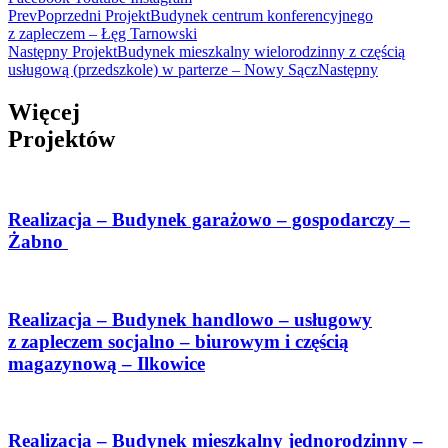
Prev
Poprzedni Projekt
Budynek centrum konferencyjnego
z zapleczem – Łęg Tarnowski
Następny Projekt
Budynek mieszkalny wielorodzinny z częścią
usługową (przedszkole) w parterze – Nowy Sącz
Następny
Więcej
Projektów
Realizacja – Budynek garażowo – gospodarczy –
Żabno
Realizacja – Budynek handlowo – usługowy
z zapleczem socjalno – biurowym i częścią
magazynową – Ilkowice
Realizacja – Budynek mieszkalny jednorodzinny –