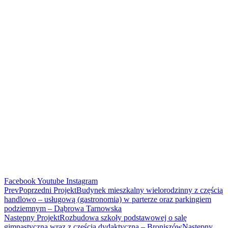
Facebook
Youtube
Instagram
Prev
Poprzedni Projekt
Budynek mieszkalny wielorodzinny z częścią
handlowo – usługową (gastronomia) w parterze oraz parkingiem
podziemnym – Dąbrowa Tarnowska
Następny Projekt
Rozbudowa szkoły podstawowej o salę
gimnastyczną wraz z częścią dydaktyczną – Broniszów
Następny