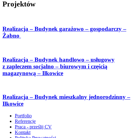
Projektów
Realizacja – Budynek garażowo – gospodarczy –
Żabno
Realizacja – Budynek handlowo – usługowy
z zapleczem socjalno – biurowym i częścią
magazynową – Ilkowice
Realizacja – Budynek mieszkalny jednorodzinny –
Ilkowice
Portfolio
Referencje
Praca - prześlij CV
Kontakt
Polityka Prywatności